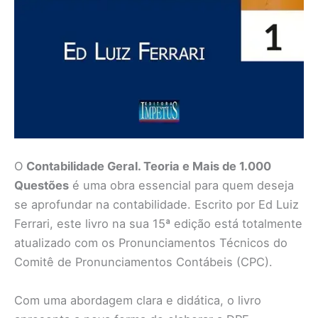
O
Contabilidade Geral. Teoria e Mais de 1.000
Questões
é uma obra essencial para quem deseja
se aprofundar na contabilidade. Escrito por Ed Luiz
Ferrari, este livro na sua 15ª edição está totalmente
atualizado com os Pronunciamentos Técnicos do
Comitê de Pronunciamentos Contábeis (CPC).
Com uma abordagem clara e didática, o livro